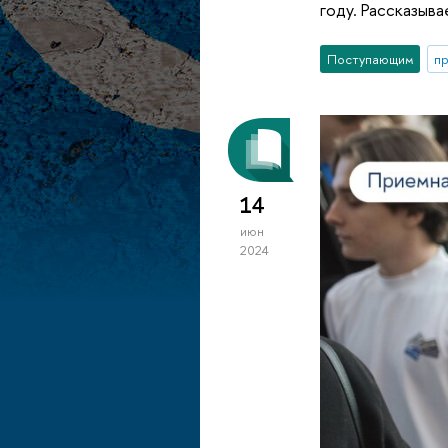
году. Рассказыв
Поступающим
п
14
июн
2024