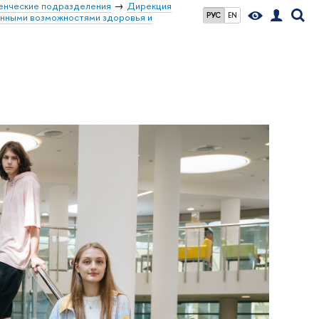
енческие подразделения
Дирекция
РУС
EN
енными возможностями здоровья и