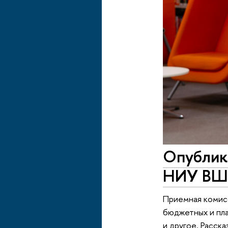
Опублик
НИУ ВШЭ
Приемная комисс
бюджетных и пла
и другое. Расск