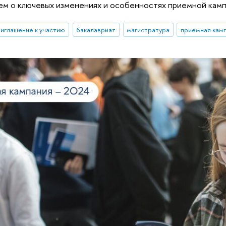
аем о ключевых изменениях и особенностях приемной камп
риглашение к участию
бакалавриат
магистратура
приемная камп