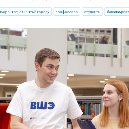
иверситет, открытый городу
профессора
студенты
бакалавриа