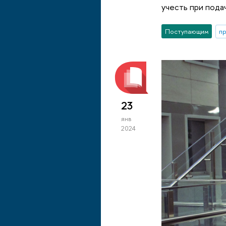
учесть при пода
Поступающим
п
23
янв
2024