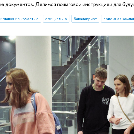
че документов. Делимся пошаговой инструкцией для буду
риглашение к участию
официально
бакалавриат
приемная кампа