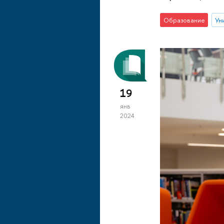
Образование
Ун
19
янв
2024