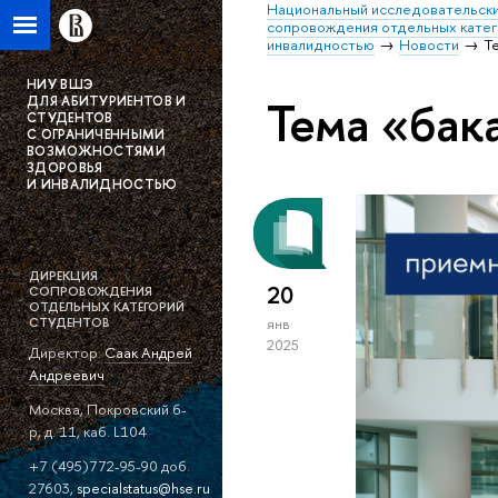
Национальный исследовательски
сопровождения отдельных катег
инвалидностью
Новости
Т
НИУ ВШЭ
Тема «бак
ДЛЯ АБИТУРИЕНТОВ И
СТУДЕНТОВ
С ОГРАНИЧЕННЫМИ
ВОЗМОЖНОСТЯМИ
ЗДОРОВЬЯ
И ИНВАЛИДНОСТЬЮ
ДИРЕКЦИЯ
20
СОПРОВОЖДЕНИЯ
ОТДЕЛЬНЫХ КАТЕГОРИЙ
СТУДЕНТОВ
янв
2025
Директор:
Саак Андрей
Андреевич
Москва, Покровский б-
р, д. 11, каб. L104
+7 (495)772-95-90 доб.
27603,
specialstatus@hse.ru