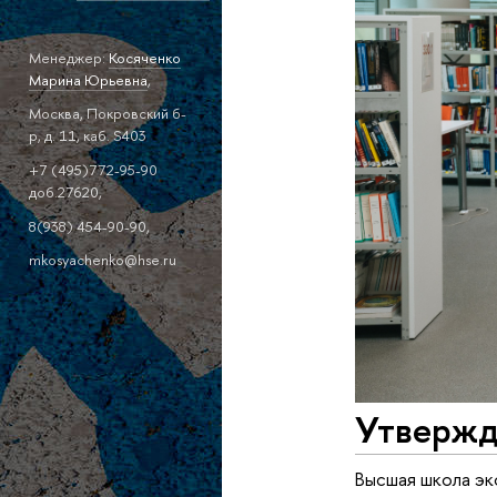
Менеджер:
Косяченко
Марина Юрьевна
,
Москва, Покровский б-
р, д. 11, каб. S403
+7 (495)772-95-90
доб.27620,
8(938) 454-90-90,
mkosyachenko@hse.ru
Утвержд
Высшая школа эк