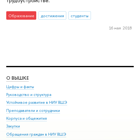
трудоустройстве.
Образование
достижения
студенты
16 мая 2018
О ВЫШКЕ
ОБ
Цифры и факты
Ли
Руководство и структура
Дов
Устойчивое развитие в НИУ ВШЭ
Ол
Преподаватели и сотрудники
При
Корпуса и общежития
Вы
Закупки
При
Обращения граждан в НИУ ВШЭ
Ас