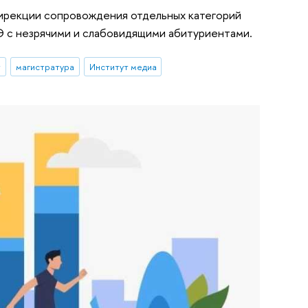
Дирекции сопровождения отдельных категорий
Э с незрячими и слабовидящими абитуриентами.
т
магистратура
Институт медиа