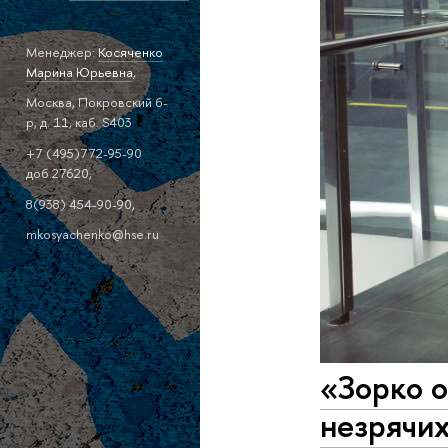
Менеджер:
Косяченко
Марина Юрьевна
,
Москва, Покровский б-
р, д. 11, каб. S403
+7 (495)772-95-90
доб.27620,
8(938) 454-90-90,
mkosyachenko@hse.ru
«Зорко о
незрячи