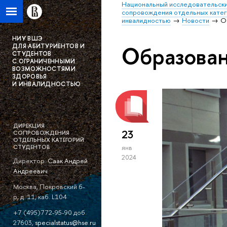
Национальный исследовательски
сопровождения отдельных катег
инвалидностью
Новости
О
НИУ ВШЭ
Образова
ДЛЯ АБИТУРИЕНТОВ И
СТУДЕНТОВ
С ОГРАНИЧЕННЫМИ
ВОЗМОЖНОСТЯМИ
ЗДОРОВЬЯ
И ИНВАЛИДНОСТЬЮ
ДИРЕКЦИЯ
23
СОПРОВОЖДЕНИЯ
ОТДЕЛЬНЫХ КАТЕГОРИЙ
СТУДЕНТОВ
янв
2024
Директор:
Саак Андрей
Андреевич
Москва, Покровский б-
р, д. 11, каб. L104
+7 (495)772-95-90 доб.
27603,
specialstatus@hse.ru