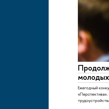
Продолжа
молодых
Ежегодный конк
«Перспектива».
трудоустройств