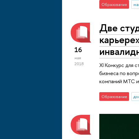
Образование
ма
Две сту
карьере»
инвалид
16
мая
2018
XI Конкурс для 
бизнеса по вопр
компаний МТС и 
Образование
до