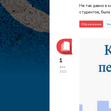
Не так давно в 
студентов, была
Образование
Ун
1
фев
2022