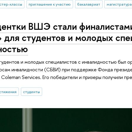
стер-классы
приглашение к участию
бакалавриат
магистратура
дентки ВШЭ стали финалистами
 для студентов и молодых спе
ностью
студентов и молодых специалистов с инвалидностью был 
осам инвалидности (СБВИ) при поддержке Фонда президентс
Coleman Services. Его победители и призеры получили пр
стижения
студенты