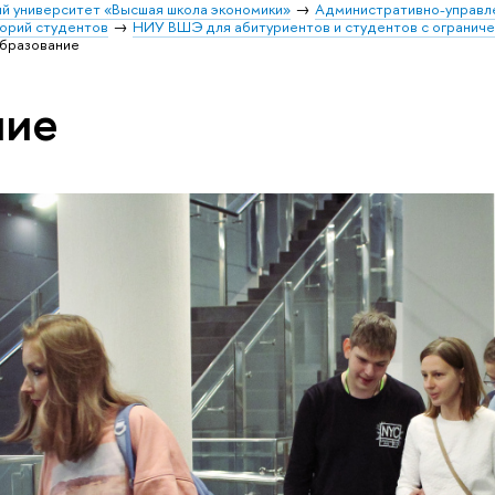
й университет «Высшая школа экономики»
Административно-управл
орий студентов
НИУ ВШЭ для абитуриентов и студентов с огранич
бразование
ние