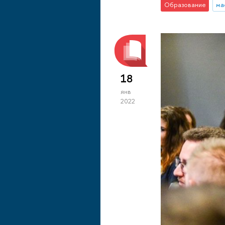
Образование
ма
18
янв
2022