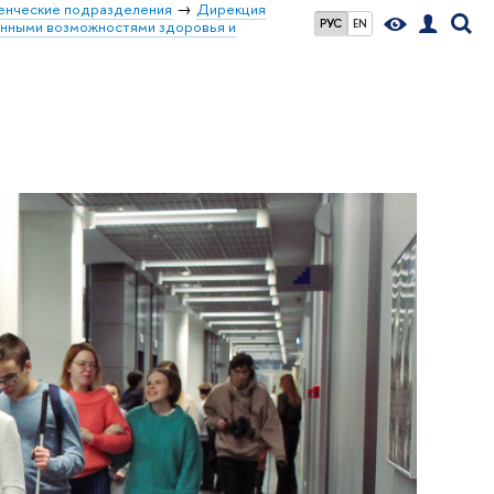
енческие подразделения
Дирекция
РУС
EN
енными возможностями здоровья и