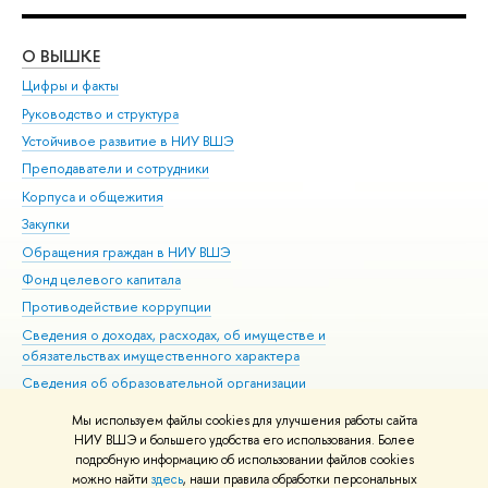
О ВЫШКЕ
ОБ
Цифры и факты
Ли
Руководство и структура
Дов
Устойчивое развитие в НИУ ВШЭ
Ол
Преподаватели и сотрудники
При
Корпуса и общежития
Вы
Закупки
При
Обращения граждан в НИУ ВШЭ
Ас
Фонд целевого капитала
До
Противодействие коррупции
Цен
Сведения о доходах, расходах, об имуществе и
Би
обязательствах имущественного характера
Об
Сведения об образовательной организации
Обр
Людям с ограниченными возможностями здоровья
Мы используем файлы cookies для улучшения работы сайта
Единая платежная страница
НИУ ВШЭ и большего удобства его использования. Более
подробную информацию об использовании файлов cookies
Работа в Вышке
можно найти
здесь
, наши правила обработки персональных