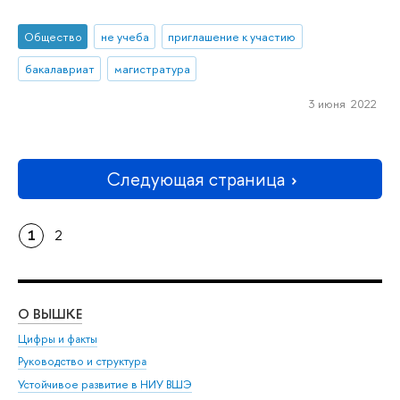
Общество
не учеба
приглашение к участию
бакалавриат
магистратура
3 июня 2022
Следующая страница
1
2
О ВЫШКЕ
ОБ
Цифры и факты
Ли
Руководство и структура
Дов
Устойчивое развитие в НИУ ВШЭ
Ол