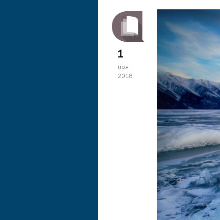
1
ноя
2018