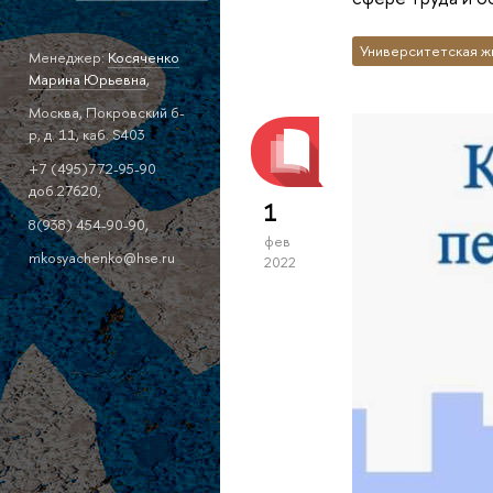
Университетская ж
Менеджер:
Косяченко
Марина Юрьевна
,
Москва, Покровский б-
р, д. 11, каб. S403
+7 (495)772-95-90
доб.27620,
1
8(938) 454-90-90,
фев
mkosyachenko@hse.ru
2022