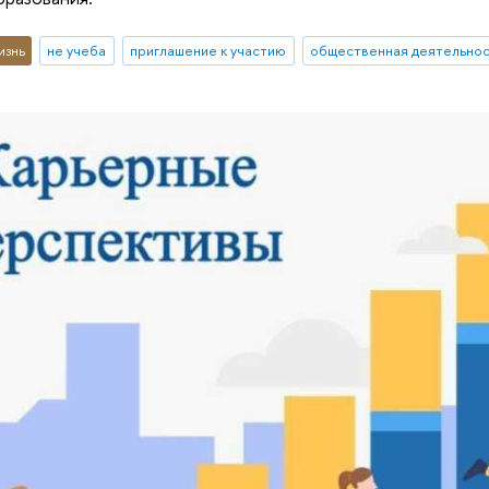
изнь
не учеба
приглашение к участию
общественная деятельнос