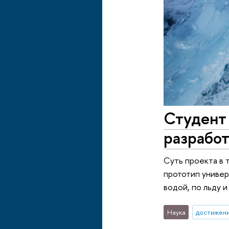
Студент
разрабо
Суть проекта в 
прототип униве
водой, по льду и
Наука
достижен