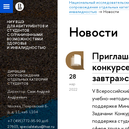
Национальный исследовательски
сопровождения отдельных катег
инвалидностью
Новости
НИУ ВШЭ
Новости
ДЛЯ АБИТУРИЕНТОВ И
СТУДЕНТОВ
С ОГРАНИЧЕННЫМИ
ВОЗМОЖНОСТЯМИ
ЗДОРОВЬЯ
И ИНВАЛИДНОСТЬЮ
Приглаша
конкурс
ДИРЕКЦИЯ
завтра»с
28
СОПРОВОЖДЕНИЯ
ОТДЕЛЬНЫХ КАТЕГОРИЙ
СТУДЕНТОВ
мар
2022
V Всероссийски
Директор:
Саак Андрей
Андреевич
учебно-методиче
поддержке Мини
Москва, Покровский б-
р, д. 11, каб. L104
Задачами Конкур
поддержка студе
+7 (495)772-95-90 доб.
27603,
specialstatus@hse.ru
сфере труда и о