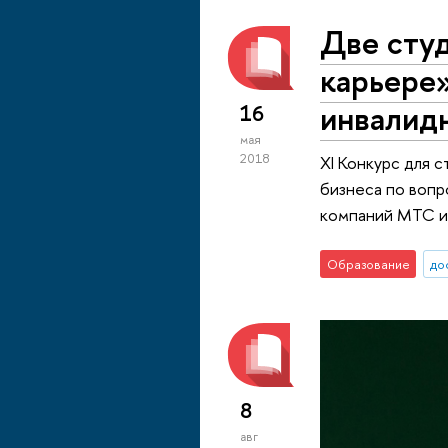
Две сту
карьере»
инвалид
16
мая
2018
XI Конкурс для 
бизнеса по вопр
компаний МТС и 
Образование
до
8
авг