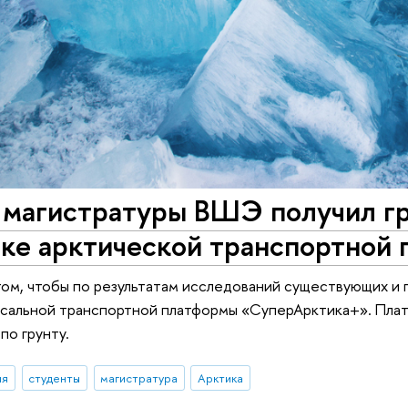
 магистратуры ВШЭ получил гр
тке арктической транспортной
том, чтобы по результатам исследований существующих и
рсальной транспортной платформы «СуперАрктика+». Плат
 по грунту.
ия
студенты
магистратура
Арктика