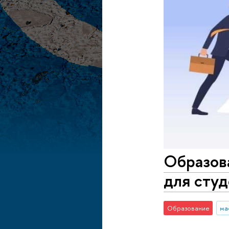
Образов
для студ
Образование
ма