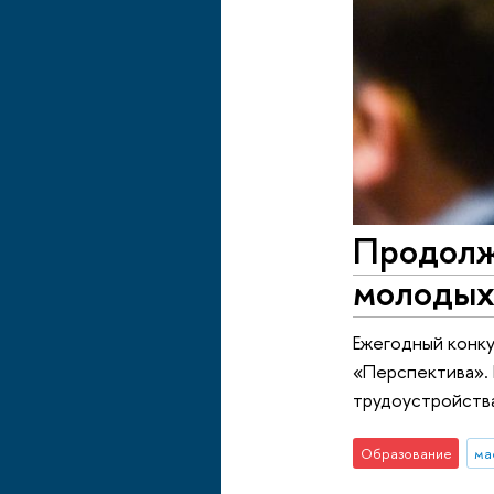
Продолжа
молодых
Ежегодный конк
«Перспектива».
трудоустройств
Образование
ма