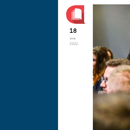
18
янв
2022