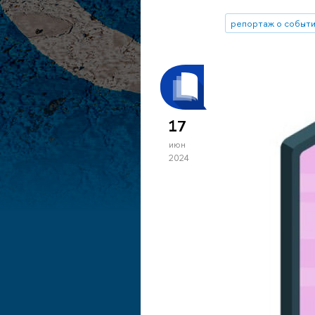
репортаж о событ
17
июн
2024