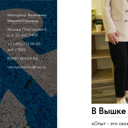
Менеджер:
Косяченко
Марина Юрьевна
,
Москва, Покровский б-
р, д. 11, каб. S403
+7 (495)772-95-90
доб.27620,
8(938) 454-90-90,
mkosyachenko@hse.ru
В Вышке
«Опыт - это сво