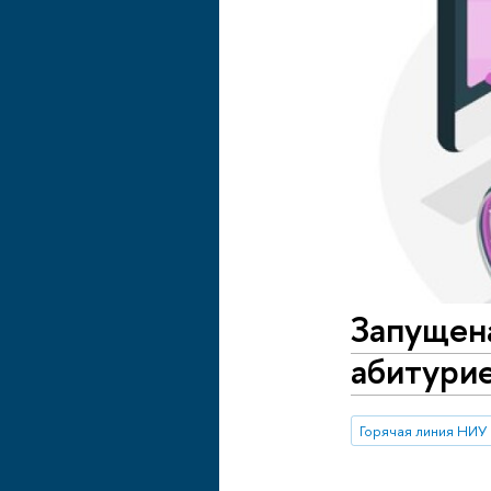
Запущен
абитури
Горячая линия НИ