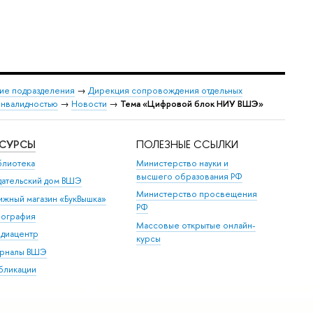
ие подразделения
→
Дирекция сопровождения отдельных
инвалидностью
→
Новости
→
Тема «Цифровой блок НИУ ВШЭ»
ЕСУРСЫ
ПОЛЕЗНЫЕ ССЫЛКИ
блиотека
Министерство науки и
высшего образования РФ
дательский дом ВШЭ
Министерство просвещения
ижный магазин «БукВышка»
РФ
пография
Массовые открытые онлайн-
диацентр
курсы
рналы ВШЭ
бликации