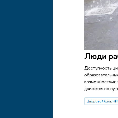
Люди раб
Доступность циф
образовательных
возможностями 
движется по пут
Цифровой блок Н