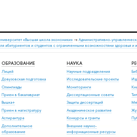
университет «Высшая школа экономики»
→
Административно-управленческ
я абитуриентов и студентов с ограниченными возможностями здоровья и 
ОБРАЗОВАНИЕ
НАУКА
Р
Лицей
Научные подразделения
Би
Довузовская подготовка
Исследовательские проекты
Из
Олимпиады
Мониторинги
Кн
Прием в бакалавриат
Диссертационные советы
Ти
Вышка+
Защиты диссертаций
Ме
Прием в магистратуру
Академическое развитие
Жу
Аспирантура
Конкурсы и гранты
Пу
Дополнительное
Внешние научно-
образование
информационные ресурсы