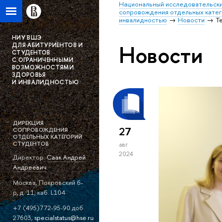
Национальный исследовательски
сопровождения отдельных катег
инвалидностью
Новости
Т
НИУ ВШЭ
Новости
ДЛЯ АБИТУРИЕНТОВ И
СТУДЕНТОВ
С ОГРАНИЧЕННЫМИ
ВОЗМОЖНОСТЯМИ
ЗДОРОВЬЯ
И ИНВАЛИДНОСТЬЮ
ДИРЕКЦИЯ
27
СОПРОВОЖДЕНИЯ
ОТДЕЛЬНЫХ КАТЕГОРИЙ
СТУДЕНТОВ
авг
2024
Директор:
Саак Андрей
Андреевич
Москва, Покровский б-
р, д. 11, каб. L104
+7 (495)772-95-90 доб.
27603,
specialstatus@hse.ru