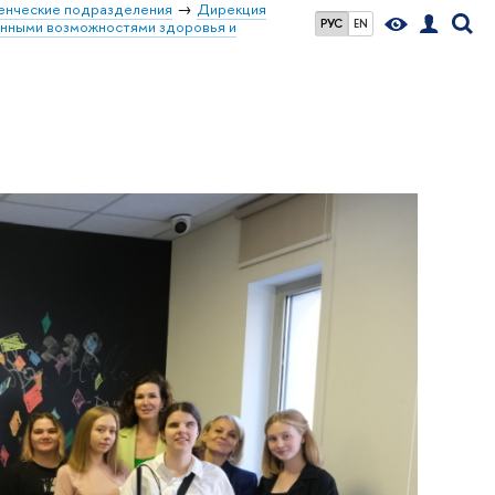
енческие подразделения
Дирекция
РУС
EN
енными возможностями здоровья и