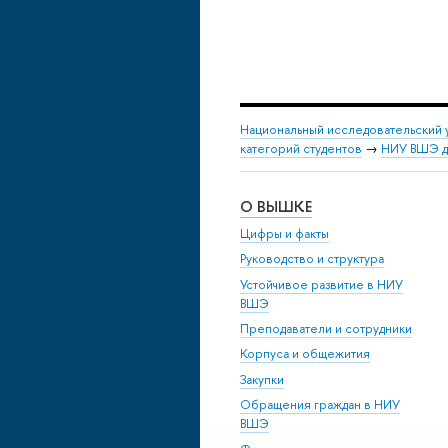
Национальный исследовательский 
категорий студентов
→
НИУ ВШЭ дл
О ВЫШКЕ
Цифры и факты
Руководство и структура
Устойчивое развитие в НИУ
ВШЭ
Преподаватели и сотрудники
Корпуса и общежития
Закупки
Обращения граждан в НИУ
ВШЭ