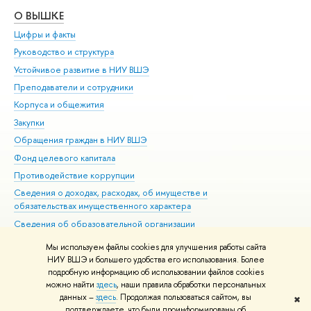
О ВЫШКЕ
ОБ
Цифры и факты
Ли
Руководство и структура
Дов
Устойчивое развитие в НИУ ВШЭ
Ол
Преподаватели и сотрудники
При
Корпуса и общежития
Вы
Закупки
При
Обращения граждан в НИУ ВШЭ
Ас
Фонд целевого капитала
До
Противодействие коррупции
Цен
Сведения о доходах, расходах, об имуществе и
Би
обязательствах имущественного характера
Об
Сведения об образовательной организации
Обр
Людям с ограниченными возможностями здоровья
Мы используем файлы cookies для улучшения работы сайта
Единая платежная страница
НИУ ВШЭ и большего удобства его использования. Более
подробную информацию об использовании файлов cookies
Работа в Вышке
можно найти
здесь
, наши правила обработки персональных
данных –
здесь
. Продолжая пользоваться сайтом, вы
✖
Редактору
подтверждаете, что были проинформированы об