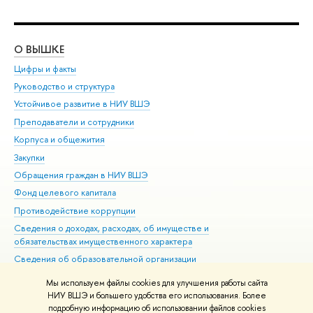
О ВЫШКЕ
ОБ
Цифры и факты
Ли
Руководство и структура
Дов
Устойчивое развитие в НИУ ВШЭ
Ол
Преподаватели и сотрудники
При
Корпуса и общежития
Вы
Закупки
При
Обращения граждан в НИУ ВШЭ
Ас
Фонд целевого капитала
До
Противодействие коррупции
Цен
Сведения о доходах, расходах, об имуществе и
Би
обязательствах имущественного характера
Об
Сведения об образовательной организации
Обр
Людям с ограниченными возможностями здоровья
Мы используем файлы cookies для улучшения работы сайта
Единая платежная страница
НИУ ВШЭ и большего удобства его использования. Более
подробную информацию об использовании файлов cookies
Работа в Вышке